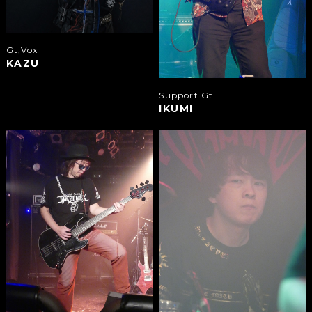
Gt,Vox
KAZU
Support Gt
IKUMI